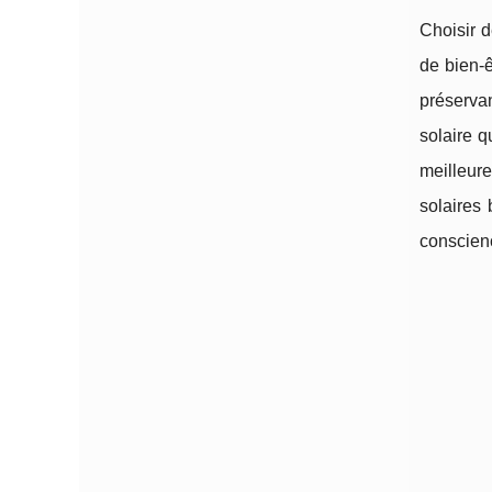
Choisir d
de bien-ê
préserva
solaire q
meilleur
solaires 
conscienc