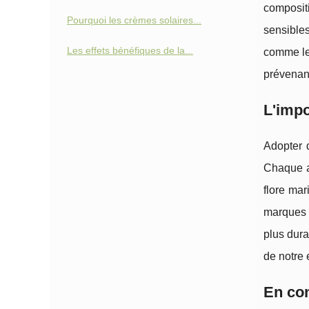
compositi
Pourquoi les crèmes solaires...
sensible
Les effets bénéfiques de la...
comme les
prévenant
L'impo
Adopter d
Chaque a
flore mar
marques 
plus dura
de notre 
En con