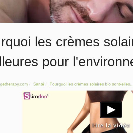
rquoi les crèmes solair
lleures pour l'environ
getherapy.com
Santé
Pourquoi les crèmes solaires bio sont-elles..