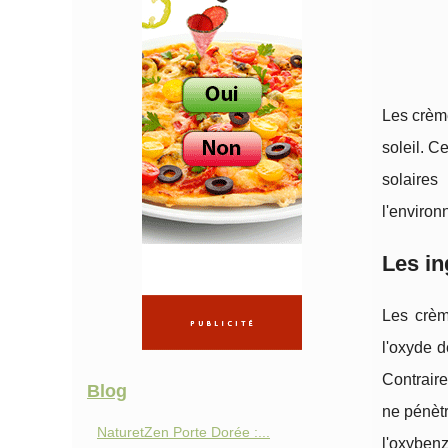
Les crème
soleil. C
solaires
l'environ
Les in
Les crème
l'oxyde d
Contraire
Blog
ne pénètr
NaturetZen Porte Dorée :...
l'oxybenz