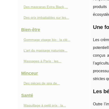
produits
Des mascaras Extra Black,...
écosystè
Des prix imbattables sur les...
Une fo
Bien-être
Gommage visage bio : la clé...
Les crèm
potentie
L’art du massage naturiste...
conçus a
Massages à Paris : les...
l'agricul
processus
Minceur
strictes 
Des pièces de spa de...
Les bé
Santé
Outre l'
Maquillage à petit prix : la...