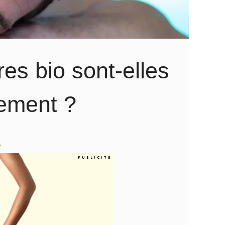
es bio sont-elles
nement ?
.